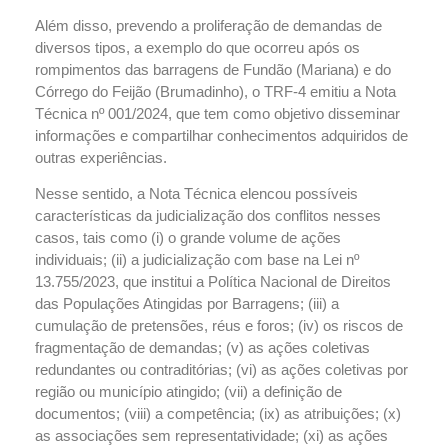
Além disso, prevendo a proliferação de demandas de
diversos tipos, a exemplo do que ocorreu após os
rompimentos das barragens de Fundão (Mariana) e do
Córrego do Feijão (Brumadinho), o TRF-4 emitiu a Nota
Técnica nº 001/2024, que tem como objetivo disseminar
informações e compartilhar conhecimentos adquiridos de
outras experiências.
Nesse sentido, a Nota Técnica elencou possíveis
características da judicialização dos conflitos nesses
casos, tais como (i) o grande volume de ações
individuais; (ii) a judicialização com base na Lei nº
13.755/2023, que institui a Política Nacional de Direitos
das Populações Atingidas por Barragens; (iii) a
cumulação de pretensões, réus e foros; (iv) os riscos de
fragmentação de demandas; (v) as ações coletivas
redundantes ou contraditórias; (vi) as ações coletivas por
região ou município atingido; (vii) a definição de
documentos; (viii) a competência; (ix) as atribuições; (x)
as associações sem representatividade; (xi) as ações