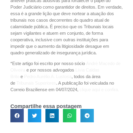
antever práticas abusivas para fortalecer o papel do
Poder Judiciário como garantidor de direitos. Em verdade,
essa é a grande lição que deve nortear a atuação dos
tribunais nos casos decorrentes do quadro atual de
calamidade pública. É preciso que os Tribunais locais
sejam vigilantes e atuem em conjunto, de forma
cooperativa, inclusive com outras instituições para
impedir que o aumento da litigiosidade desague em
quadro generalizado de insegurança jurídica.
*Este artigo foi escrito por nosso sócio
André Macedo de
Oliveira
e por nossos advogados
Lívia Caldas
Brito
e
Pedro Aurélio A. Lustosa
, todos da área
de
Tribunais Superiores
. A publicação foi veiculada no
Correio Braziliense em 04/07/2024,
clique aqui e confira.
Compartilhe essa postagem